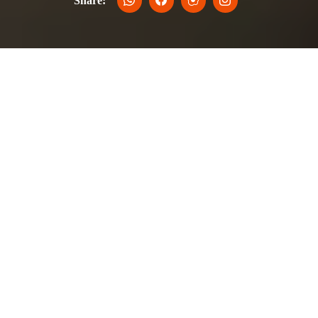
Share:
Acerca de olà Beirut Kitchen
El Líbano es descendiente directo de la antigua tierra
de los fenicios. Esos antiguos marineros, conocidos
por sus ciencias y su comercio bien desarrollados,
viajaron por todo el Mediterráneo e influyeron mucho,
y se enriquecieron enormemente, en la cocina de
aquellos a quienes llegaron a través de sus rutas
comerciales. Los fenicios introdujeron el vino y el
aceite de oliva en el mundo y mucho más tarde los
libaneses introdujeron Hoummos y Tabbouleh.
Nuestra comida es la 'nouvelle vague' libanesa, con su